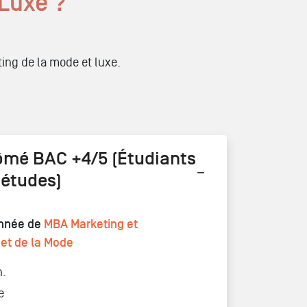
 Luxe ?
ting de la mode et luxe.
ômé BAC +4/5 (Étudiants
’études)
nnée de
MBA Marketing et
et de la Mode
n.
e