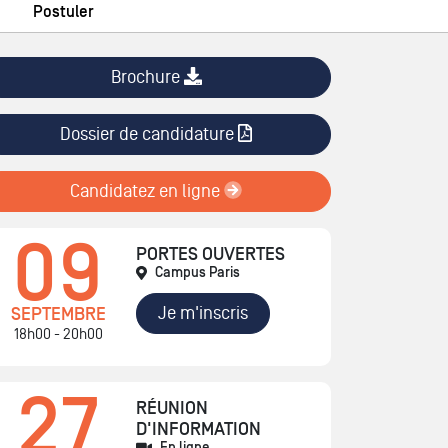
Postuler
Brochure
Dossier de candidature
Candidatez en ligne
09
PORTES OUVERTES
Campus Paris
Je m'inscris
SEPTEMBRE
18h00 - 20h00
27
RÉUNION
D'INFORMATION