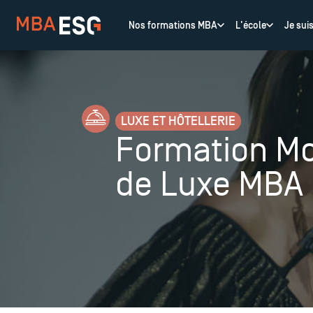
Nos formations MBA
L'école
Je sui
LUXE ET HÔTELLERIE
Formation M
de Luxe MBA