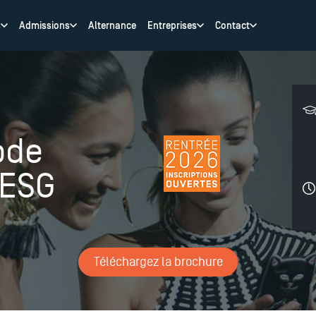
s
Admissions
Alternance
Entreprises
Contact
ode
 ESG
Téléchargez la brochure