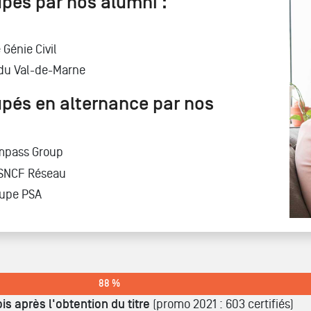
pés par nos alumni :
Génie Civil
 du Val-de-Marne
pés en alternance par nos
ompass Group
z SNCF Réseau
oupe PSA
88 %
is après l'obtention du titre
(promo 2021 : 603 certifiés)