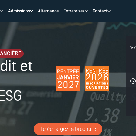
s
Admissions
Alternance
Entreprises
Contact
NANCIÈRE
dit et
 ESG
Téléchargez la brochure