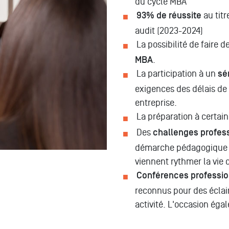
du cycle MBA
93% de réussite
au titr
audit (2023-2024)
La possibilité de faire de
MBA
.
La participation à un
sé
exigences des délais de
entreprise.
La préparation à certai
Des
challenges profes
démarche pédagogique d
viennent rythmer la vie 
Conférences professio
reconnus pour des éclai
activité. L'occasion éga