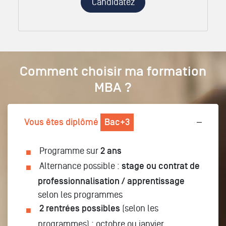
Candidatez
Comment choisir ma formation
MBA ?
Vous êtes diplômé
Bac+3
Programme sur
2 ans
Alternance possible :
stage ou contrat de
professionnalisation / apprentissage
selon les programmes
2 rentrées possibles
(selon les
programmes) : octobre ou janvier