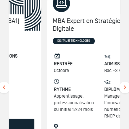
MBA Expert en Stratégie
Digitale
DIGITAL ET TECHNOLOGIES
RENTRÉE
ADMISSIONS
Octobre
Bac +3 /+4/5
RYTHME
DIPLÔME
Apprentissage,
Manager de
professionnalisation
l'innovation
ou initial 12/24 mois
numérique titre
RNCP de niveau 7