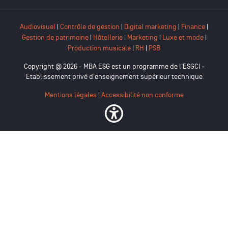
Audiovisuel
|
Contrôle de gestion
|
Digital marketing
|
Finance
|
Gestion de patrimoine
|
Hôtellerie
|
Marketing
|
Luxe et mode
|
Production musicale
|
RH
|
PSB
Copyright @ 2026 - MBA ESG est un programme de l'ESGCI -
Etablissement privé d'enseignement supérieur technique
Mentions légales
|
Accessibilité non conforme