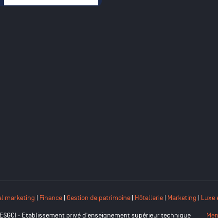
mulaire de recherche
al marketing
|
Finance
|
Gestion de patrimoine
|
Hôtellerie
|
Marketing
|
Luxe 
ESGCI - Etablissement privé d'enseignement supérieur technique
Men