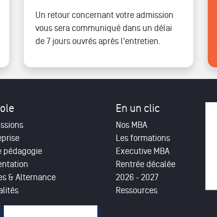
Un retour concernant votre admission
vous sera communiqué dans un délai
de 7 jours ouvrés après l'entretien.
ole
En un clic
ssions
Nos MBA
eprise
Les formations
e pédagogie
Executive MBA
entation
Rentrée décalée
es & Alternance
2026 - 2027
lités
Ressources