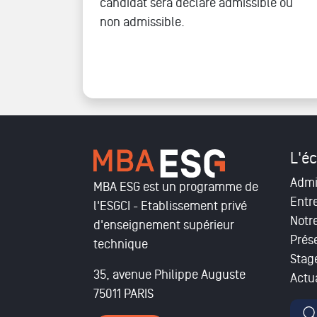
candidat sera déclaré admissible ou
non admissible.
L'éc
Admi
MBA ESG est un programme de
Entr
l'ESGCI - Etablissement privé
Notr
d'enseignement supérieur
Prés
technique
Stag
35, avenue Philippe Auguste
Actua
75011 PARIS