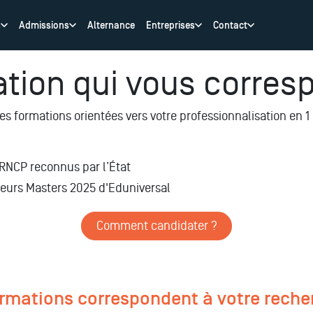
s
Admissions
Alternance
Entreprises
Contact
ation qui vous corres
s formations orientées vers votre professionnalisation
en 1
u RNCP reconnus par l’État
leurs Masters 2025 d'Eduniversal
Comment candidater ?
ormations correspondent à votre reche