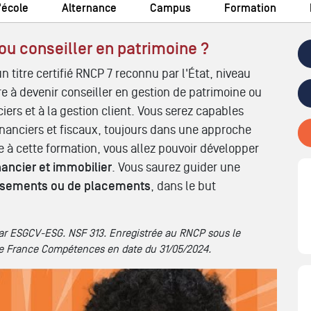
'école
Alternance
Campus
Formation
u conseiller en patrimoine ?
n titre certifié RNCP 7 reconnu par l'État, niveau
re à devenir conseiller en gestion de patrimoine ou
iers et à la gestion client. Vous serez capables
financiers et fiscaux, toujours dans une approche
e à cette formation, vous allez pouvoir développer
nancier et immobilier
. Vous saurez guider une
issements ou de placements
, dans le but
 par ESGCV-ESG. NSF 313. Enregistrée au RNCP sous le
de France Compétences en date du 31/05/2024.
ION DES PATRIMOINES