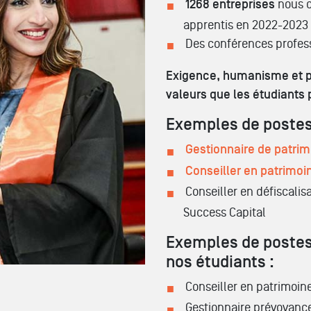
1268 entreprises
nous o
apprentis en 2022-2023
Des conférences profes
Exigence, humanisme et pr
valeurs que les étudiants 
Exemples de postes
Gestionnaire de patri
Conseiller en patrimoi
Conseiller en défiscalis
Success Capital
Exemples de postes
nos étudiants :
Conseiller en patrimoin
Gestionnaire prévoyanc