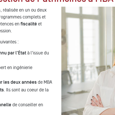
s
, réalisée en un ou deux
 programmes complets et
étences en
fiscalité
et
ession.
uivantes :
nnu par l'État
à l'issue du
ert en ingénierie
ur les deux années
de MBA
ts
. Ils sont au coeur de la
nnelle
de conseiller en