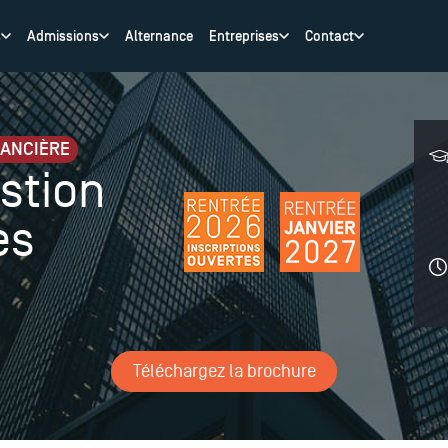
s
Admissions
Alternance
Entreprises
Contact
NANCIÈRE
stion
es
Téléchargez la brochure