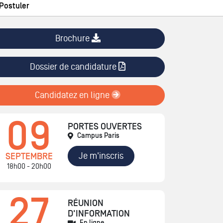
Postuler
Brochure
Dossier de candidature
Candidatez en ligne
09
PORTES OUVERTES
Campus Paris
Je m'inscris
SEPTEMBRE
18h00 - 20h00
27
RÉUNION
D'INFORMATION