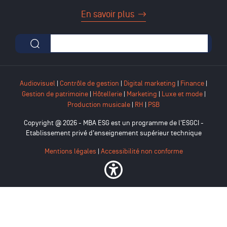
En savoir plus
Formulaire de recherche
Audiovisuel
|
Contrôle de gestion
|
Digital marketing
|
Finance
|
Gestion de patrimoine
|
Hôtellerie
|
Marketing
|
Luxe et mode
|
Production musicale
|
RH
|
PSB
Copyright @ 2026 - MBA ESG est un programme de l'ESGCI -
Etablissement privé d'enseignement supérieur technique
Mentions légales
|
Accessibilité non conforme