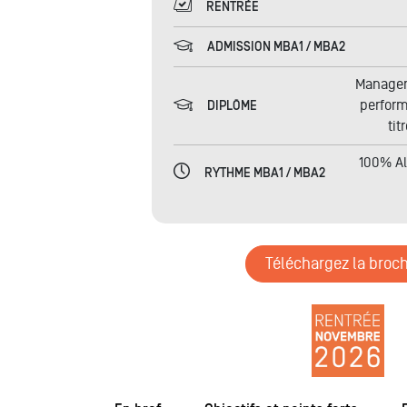
RENTRÉE
ADMISSION MBA1 / MBA2
Manager
perfor
DIPLÔME
tit
100% Al
RYTHME MBA1 / MBA2
Téléchargez la broc