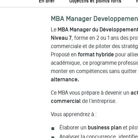
En bref
Objectifs et points forts
MBA Manager Developpement 
Le
MBA Manager du Développemen
Niveau 7
, forme en 2 ou 1 ans des pr
commerciale et de piloter des stratég
Proposé en
format hybride
pour allier
académique, ce programme profession
monter en compétences sans quitter
alternance.
Ce MBA vous prépare à devenir un
ac
commercial
de l’entreprise.
Vous apprendrez à :
Élaborer un
business plan
et pilo
Analyser la concurrence, identifi