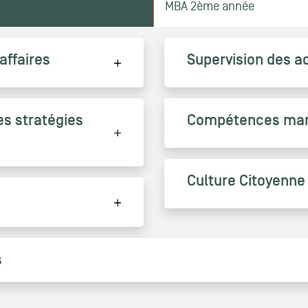
MBA 2ème année
affaires
Supervision des ac
es stratégies
Compétences mana
Culture Citoyenne
s