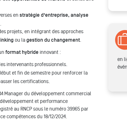
.
verses en
stratégie d’entreprise, analyse
.
es projets, en intégrant des approches
hinking
ou la
gestion du changement
.
’un
format hybride
innovant :
en l
des intervenants professionnels.
évé
ébut et fin de semestre pour renforcer la
passer les certifications.
BA
Manager du développement commercial
er développement et performance
egistré au RNCP sous le numéro 39965 par
ance compétences du 18/12/2024.