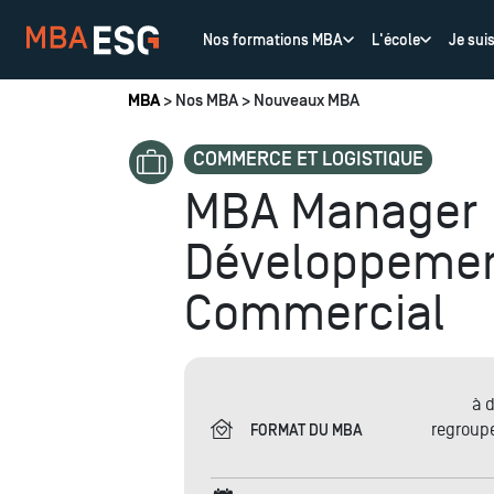
Nos formations MBA
L'école
Je sui
Vous êtes ici
MBA
>
Nos MBA
>
Nouveaux MBA
COMMERCE ET LOGISTIQUE
MBA Manager
Développeme
Commercial
à 
regroup
FORMAT DU MBA