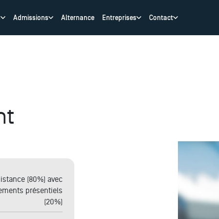
s
Admissions
Alternance
Entreprises
Contact
nt
distance (80%) avec
ements présentiels
(20%)