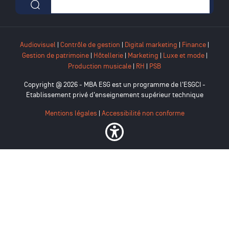
Formulaire de recherche
Audiovisuel
|
Contrôle de gestion
|
Digital marketing
|
Finance
|
Gestion de patrimoine
|
Hôtellerie
|
Marketing
|
Luxe et mode
|
Production musicale
|
RH
|
PSB
Copyright @ 2026 - MBA ESG est un programme de l'ESGCI -
Etablissement privé d'enseignement supérieur technique
Mentions légales
|
Accessibilité non conforme