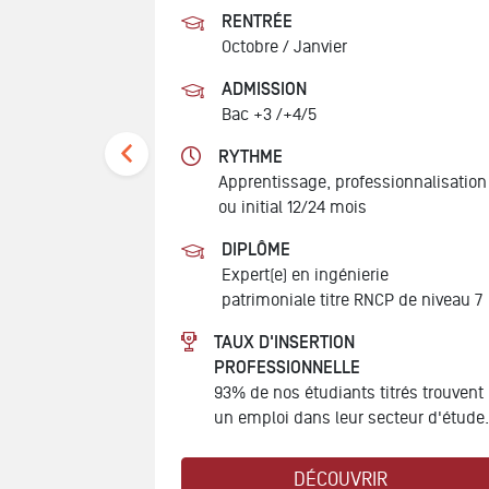
RENTRÉE
Octobre / Janvier
ADMISSION
Bac +3 /+4/5
RYTHME
ionnalisation
Apprentissage, professionnalisation
ou initial 12/24 mois
DIPLÔME
ments
Expert(e) en ingénierie
 de niveau 7
patrimoniale
titre RNCP de niveau 7
TAUX D'INSERTION
PROFESSIONNELLE
trés trouvent
93% de nos étudiants titrés trouvent
teur d'étude.
un emploi dans leur secteur d'étude.
DÉCOUVRIR