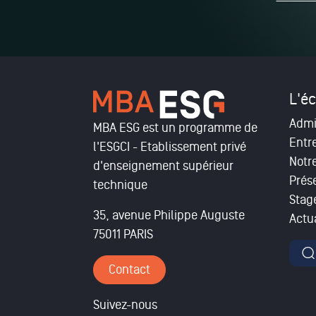
L'éc
Admi
MBA ESG est un programme de
Entr
l'ESGCI - Etablissement privé
Notr
d'enseignement supérieur
Prés
technique
Stag
35, avenue Philippe Auguste
Actua
75011 PARIS
For
Contact
Suivez-nous