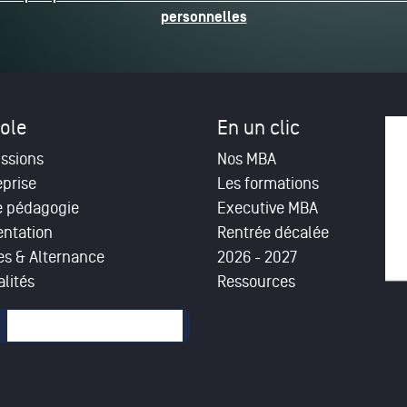
personnelles
ole
En un clic
ssions
Nos MBA
eprise
Les formations
e pédagogie
Executive MBA
entation
Rentrée décalée
es & Alternance
2026 - 2027
lités
Ressources
mulaire de recherche