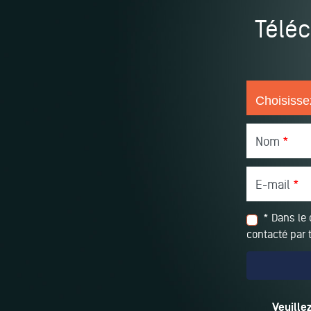
Téléc
Nom
*
E-mail
*
* Dans le 
contacté par 
Veuille