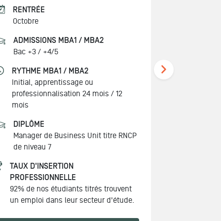
RENTRÉE
RENTRÉ
Octobre
Novembre
ADMISSIONS MBA1 / MBA2
ADMISSI
Bac +3 / +4/5
Bac+3
RYTHME MBA1 / MBA2
RYTHME
Initial, apprentissage ou
Initial
professionnalisation 24 mois / 12
mois
DIPLÔME
Manager de Business Unit
titre RNCP
de niveau 7
TAUX D'INSERTION
PROFESSIONNELLE
92% de nos étudiants titrés trouvent
un emploi dans leur secteur d'étude.