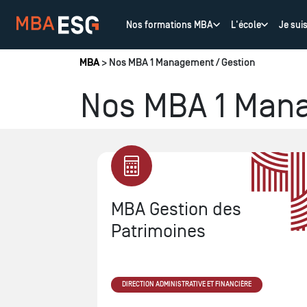
Nos formations MBA
L'école
Je sui
Vous êtes ici
MBA
> Nos MBA 1 Management / Gestion
Nos MBA 1 Mana
t de
MBA Gestion des
Patrimoines
DIRECTION ADMINISTRATIVE ET FINANCIÈRE