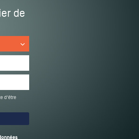
ier de
e d'être
 données