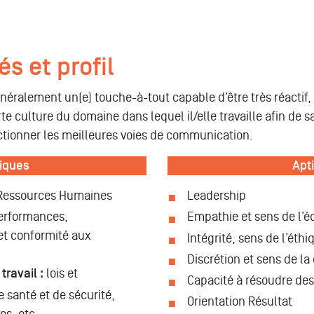
s et profil
néralement un(e) touche-à-tout capable d’être très réactif,
rte culture du domaine dans lequel il/elle travaille afin de s
ectionner les meilleures voies de communication.
iques
Apt
s Ressources Humaines
Leadership
performances,
Empathie et sens de l’é
t conformité aux
Intégrité, sens de l’éth
Discrétion et sens de la 
travail :
lois et
Capacité à résoudre de
 santé et de sécurité,
Orientation Résultat
es, etc.