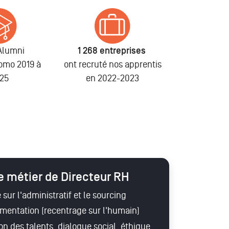
Alumni
1 268 entreprises
romo 2019 à
ont recruté nos apprentis
25
en 2022-2023
le métier de Directeur RH
 sur l'administratif et le sourcing
mentation (recentrage sur l'humain)
on des talents, dialogue social, éthique