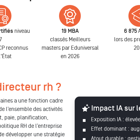
tifiés
niveau
19 MBA
6 875
7
classés Meilleurs
lors des p
NCP reconnus
masters par Eduniversal
20
l'État
en 2026
directeur rh ?
maines a une fonction cadre
Impact IA sur 
 de l’ensemble des activités
 paie, planification,
Exposition IA : élevée
 politique RH de l’entreprise
Effet dominant : aug
 de développer une stratégie
Atout durable : gesti