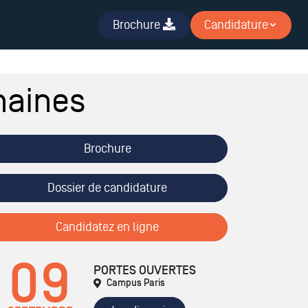
Brochure
Candidature
maines
Brochure
Dossier de candidature
Candidatez en ligne
09
PORTES OUVERTES
Campus Paris