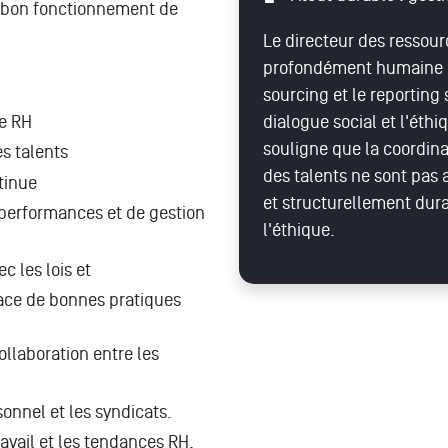
n bon fonctionnement de
Le directeur des ressou
profondément humaine : l
sourcing et le reporting 
dialogue social et l'éth
ie RH
souligne que la coordina
s talents
des talents ne sont pas
tinue
et structurellement dura
 performances et de gestion
l'éthique.
c les lois et
lace de bonnes pratiques
llaboration entre les
onnel et les syndicats.
ravail et les tendances RH.