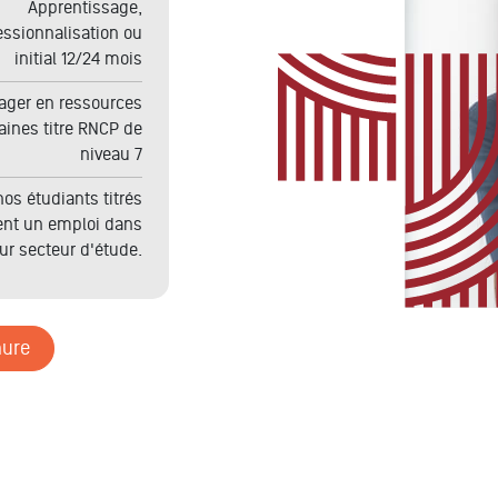
Apprentissage,
essionnalisation ou
initial
12/24 mois
ager en ressources
aines
titre RNCP de
niveau 7
os étudiants titrés
ent un emploi dans
eur secteur d'étude.
hure