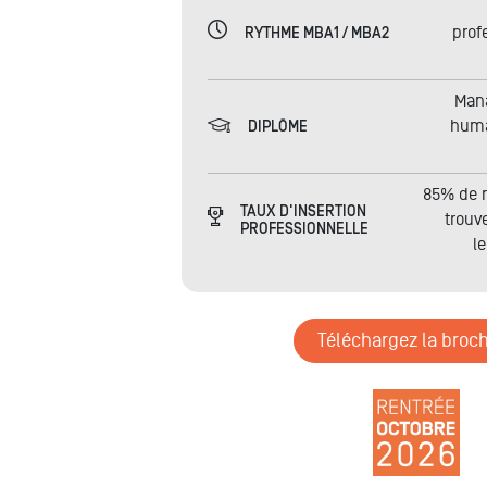
prof
RYTHME MBA1 / MBA2
Man
hum
DIPLÔME
85% de n
TAUX D'INSERTION
trouv
PROFESSIONNELLE
l
Téléchargez la broc