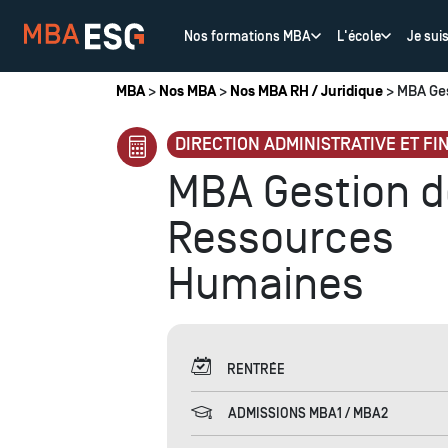
Nos formations MBA
L'école
Je sui
Vous êtes ici
MBA
>
Nos MBA
>
Nos MBA RH / Juridique
> MBA Ge
DIRECTION ADMINISTRATIVE ET FI
MBA Gestion d
Ressources
Humaines
RENTRÉE
ADMISSIONS MBA1 / MBA2