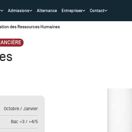
s
Admissions
Alternance
Entreprises
Contact
stion des Ressources Humaines
NANCIÈRE
es
Octobre /
Janvier
Bac +3 / +4/5