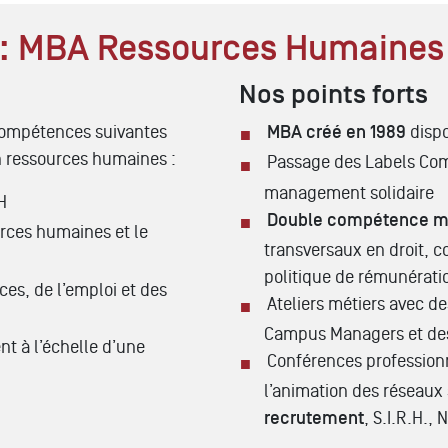
e : MBA Ressources Humaines
Nos points forts
 compétences suivantes
MBA créé en 1989
dispo
en ressources humaines :
Passage des Labels Com
management solidaire
H
Double compétence ma
urces humaines et le
transversaux en droit, c
politique de rémunérati
es, de l’emploi et des
Ateliers métiers avec d
Campus Managers et des
 à l’échelle d’une
Conférences professionn
l’animation des réseaux 
recrutement
, S.I.R.H.,