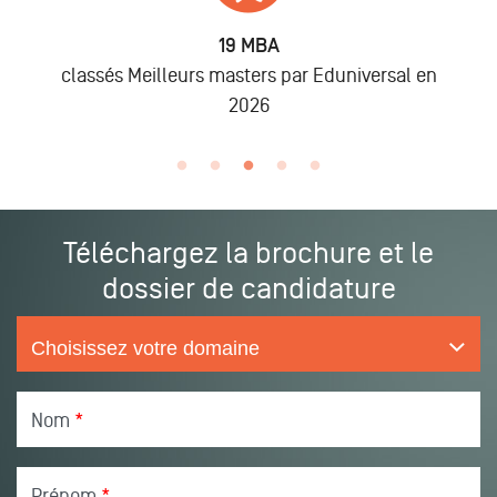
6 875
Alumni
n
lors des promo 2019 à 2025
Téléchargez la brochure et le
dossier de candidature
Nom
*
Prénom
*