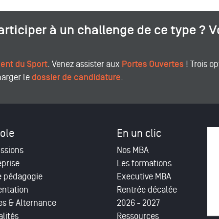
articiper à un challenge de ce type ? 
nt du Sport
. Venez assister aux
Portes Ouvertes
! Trois op
harger le
dossier de candidature
.
ole
En un clic
ssions
Nos MBA
eprise
Les formations
e pédagogie
Executive MBA
entation
Rentrée décalée
es & Alternance
2026 - 2027
lités
Ressources