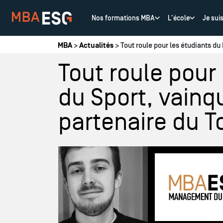
Nos formations MBA
L'école
Je sui
Vous êtes ici
MBA
>
Actualités
> Tout roule pour les étudiants d
Tout roule pou
du Sport, vainq
partenaire du T