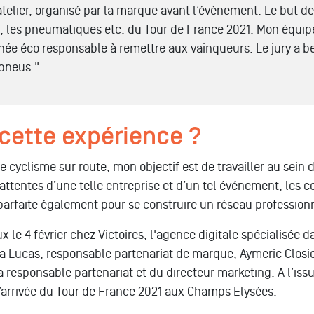
elier, organisé par la marque avant l’évènement. Le but de s
é, les pneumatiques etc. du Tour de France 2021. Mon équi
hée éco responsable à remettre aux vainqueurs. Le jury a b
 pneus."
cette expérience ?
 cyclisme sur route, mon objectif est de travailler au sein d
ttentes d’une telle entreprise et d’un tel événement, les c
t parfaite également pour se construire un réseau professionn
x le 4 février chez Victoires, l'agence digitale spécialisée d
Léa Lucas, responsable partenariat de marque, Aymeric Closi
a responsable partenariat et du directeur marketing. A l’iss
l’arrivée du Tour de France 2021 aux Champs Elysées.