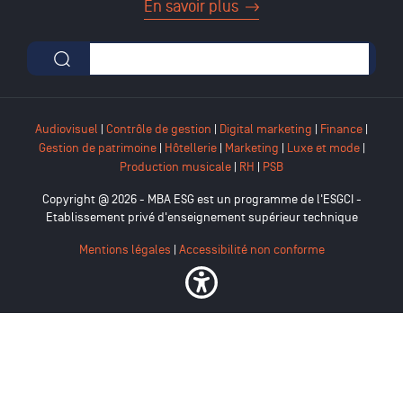
En savoir plus
Formulaire de recherche
Audiovisuel
|
Contrôle de gestion
|
Digital marketing
|
Finance
|
Gestion de patrimoine
|
Hôtellerie
|
Marketing
|
Luxe et mode
|
Production musicale
|
RH
|
PSB
Copyright @ 2026 - MBA ESG est un programme de l'ESGCI -
Etablissement privé d'enseignement supérieur technique
Mentions légales
|
Accessibilité non conforme