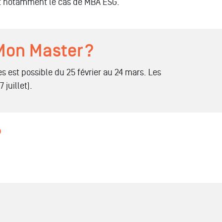
st notamment le cas de MBA ESG.
 Mon Master ?
 est possible du 25 février au 24 mars. Les
 juillet).
?