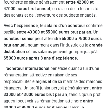
fourchette se situe généralement
entre 42 000 et
47 000 euros brut annuel
, en raison de la technicité
des achats et de l'envergure des budgets engagés.
Avec l'expérience
, le
salaire d'un acheteur
confirmé
oscille
entre 40 000 et 55 000 euros brut par an
. Un
acheteur senior
peut atteindre
55 000 à 75 000 euros
brut annuel
, notamment dans l'industrie ou la
grande
distribution
où les salaires peuvent grimper jusqu'à
65 000 euros après 8 ans d'expérience
.
L'
acheteur international
bénéficie quant à lui d'une
rémunération attractive en raison de ses
responsabilités élargies et de sa maîtrise des marchés
étrangers. Un profil junior perçoit généralement
entre
33 000 et 43 000 euros brut par an
, tandis qu'un profil
aguerri peut voir sa rémunération atteindre
entre
40 000 et 95 000 euros brut annuel
selon la