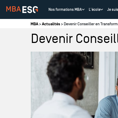
Nos formations MBA
L'école
Je sui
Vous êtes ici
MBA
>
Actualités
> Devenir Conseiller en Transform
Devenir Conseil