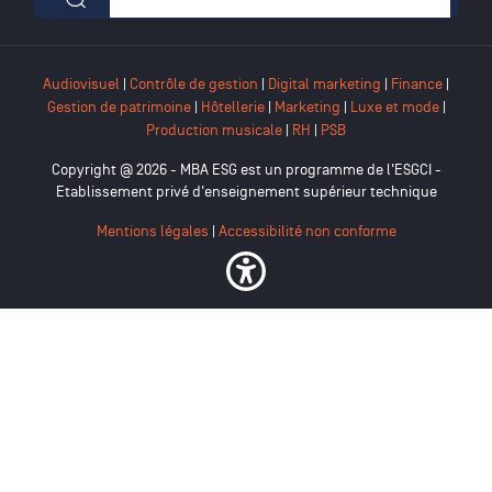
Formulaire de recherche
Audiovisuel
|
Contrôle de gestion
|
Digital marketing
|
Finance
|
Gestion de patrimoine
|
Hôtellerie
|
Marketing
|
Luxe et mode
|
Production musicale
|
RH
|
PSB
Copyright @ 2026 - MBA ESG est un programme de l'ESGCI -
Etablissement privé d'enseignement supérieur technique
Mentions légales
|
Accessibilité non conforme