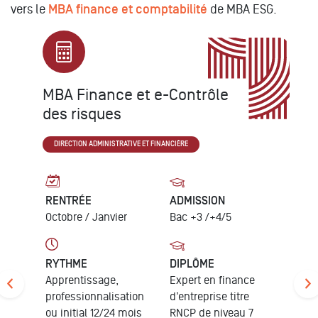
vers le
MBA finance et comptabilité
de MBA ESG.
Executive MBA Audit et
Contrôle de Gestion Part-
time
DIRECTION ADMINISTRATIVE ET FINANCIÈRE
RENTRÉE
ADMISSIONS
Janvier
Cadres et/ou
Managers ayant un
bac+2 et 5-7 ans
d'expérience
professionnelle