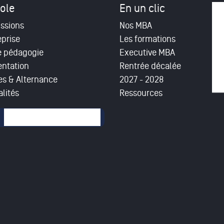
ole
En un clic
ssions
Nos MBA
eprise
Les formations
e pédagogie
Executive MBA
entation
Rentrée décalée
es & Alternance
2027 - 2028
lités
Ressources
mulaire de recherche