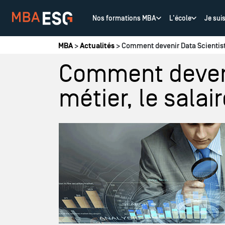
Nos formations MBA
L'école
Je sui
Vous êtes ici
MBA
>
Actualités
> Comment devenir Data Scientist ? 
Comment devenir
métier, le salaire