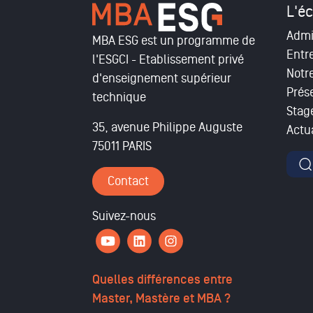
L'éc
Admi
MBA ESG est un programme de
Entr
l'ESGCI - Etablissement privé
Notr
d'enseignement supérieur
Prés
technique
Stag
35, avenue Philippe Auguste
Actua
75011 PARIS
For
Contact
Suivez-nous
Quelles différences entre
Master, Mastère et MBA ?