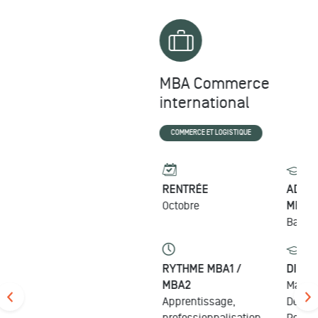
MBA Commerce
international
COMMERCE ET LOGISTIQUE
RENTRÉE
ADMISSIONS MBA1 /
Octobre
MBA2
Bac +3 /+4/5
RYTHME MBA1 /
DIPLÔME
MBA2
Manager
Apprentissage,
Développement et