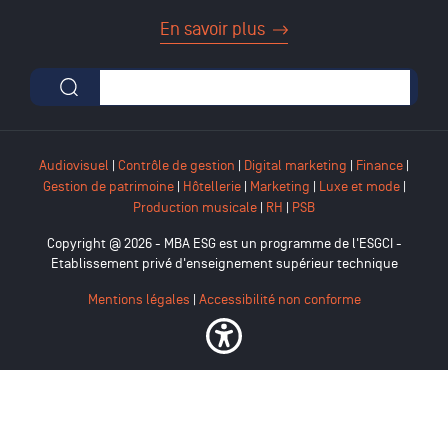
En savoir plus
Formulaire de recherche
Audiovisuel
|
Contrôle de gestion
|
Digital marketing
|
Finance
|
Gestion de patrimoine
|
Hôtellerie
|
Marketing
|
Luxe et mode
|
Production musicale
|
RH
|
PSB
Copyright @ 2026 - MBA ESG est un programme de l'ESGCI -
Etablissement privé d'enseignement supérieur technique
Mentions légales
|
Accessibilité non conforme