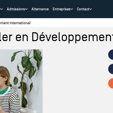
s
Admissions
Alternance
Entreprises
Contact
ement International
ler en Développement