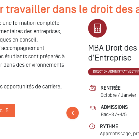
travailler dans le droit des 
e une formation complète
ementaires des entreprises,
ques en conseil,
MBA Droit des 
 à l’accompagnement
d'Entreprise
les étudiants sont préparés à
Juridique MBA ESG
uer dans des environnements
DIRECTION ADMINISTRATIVE ET F
s opportunités de carrière,
te d'Entreprise
RENTRÉE
Octobre /
Janvier
UVRIR
ADMISSIONS
ac+5
Bac+3 /+4/5
RYTHME
Apprentissage, pro