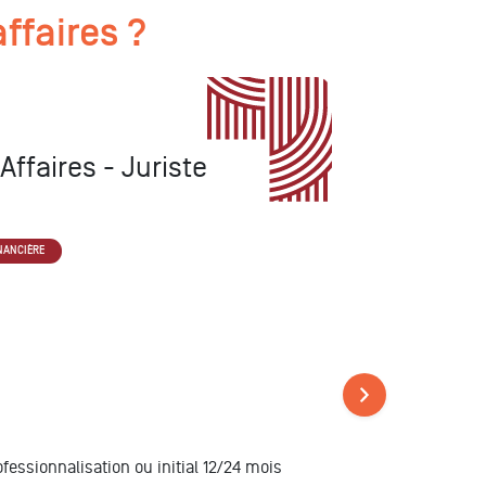
affaires ?
Affaires - Juriste
DIRECTION ADMINIS
Formatio
INANCIÈRE
MBA Droit d
fessionnalisation ou initial 12/24 mois