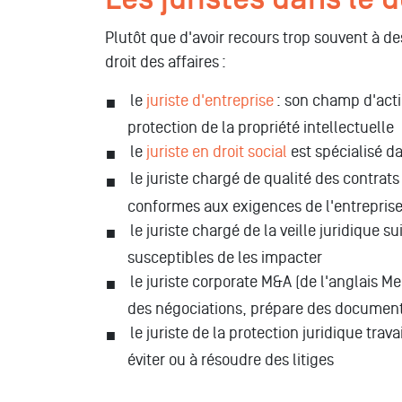
Plutôt que d'avoir recours trop souvent à de
droit des affaires :
le
juriste d'entreprise
: son champ d'actio
protection de la propriété intellectuelle
le
juriste en droit social
est spécialisé dan
le juriste chargé de qualité des contrat
conformes aux exigences de l'entreprise, 
le juriste chargé de la veille juridique s
susceptibles de les impacter
le juriste corporate M&A (de l'anglais Me
des négociations, prépare des document
le juriste de la protection juridique tra
éviter ou à résoudre des litiges