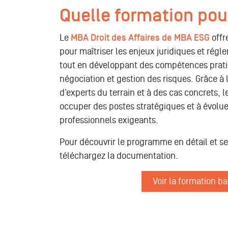
Quelle formation pour 
Le
MBA Droit des Affaires de MBA ESG
offr
pour maîtriser les enjeux juridiques et régl
tout en développant des compétences prati
DIRECTION ADMINISTRATIVE ET FINANCIÈRE
négociation et gestion des risques. Grâce
d’experts du terrain et à des cas concrets, 
Formation Droit et 
occuper des postes stratégiques et à évol
professionnels exigeants.
Pour découvrir le programme en détail et se
MBA Droit des Affaires - Juris
téléchargez la documentation.
DÉCO
Voir la formation b