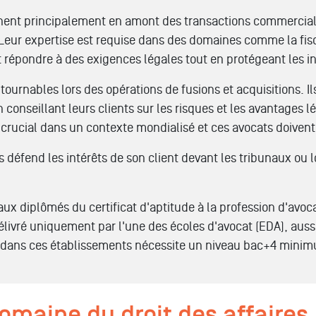
nent principalement en amont des transactions commerciales
 Leur expertise est requise dans des domaines comme la fisca
t répondre à des exigences légales tout en protégeant les int
tournables lors des opérations de fusions et acquisitions. I
 conseillant leurs clients sur les risques et les avantages l
 crucial dans un contexte mondialisé et ces avocats doivent 
res défend les intérêts de son client devant les tribunaux o
aux diplômés du certificat d'aptitude à la profession d'avoca
 délivré uniquement par l'une des écoles d'avocat (EDA), au
ée dans ces établissements nécessite un niveau bac+4 mini
domaine du droit des affaires