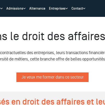
s
Admissions
Alternance
Entreprises
Contact
 le droit des affaire
contractuelles des entreprises, leurs transactions financière
rsité de métiers, cette branche offre de belles opportunité
Je veux me former dans ce secteur
és en droit des affaires et le