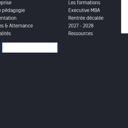
eprise
Les formations
e pédagogie
Executive MBA
entation
Rentrée décalée
es & Alternance
2027 - 2028
lités
Ressources
mulaire de recherche