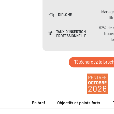
Manage
DIPLÔME
tit
92% de n
TAUX D'INSERTION
trouv
PROFESSIONNELLE
l
Téléchargez la broc
En bref
Objectifs et points forts