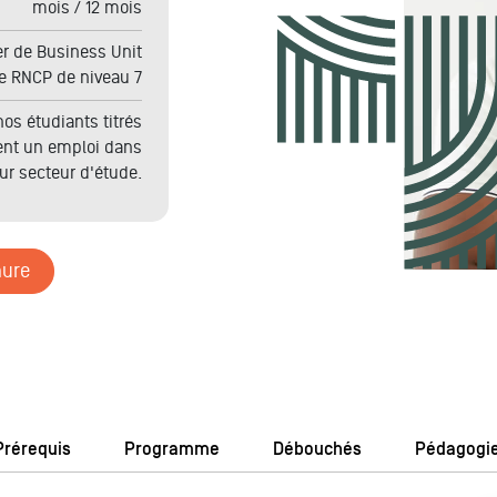
mois / 12 mois
r de Business Unit
re RNCP de niveau 7
os étudiants titrés
ent un emploi dans
eur secteur d'étude.
hure
Prérequis
Programme
Débouchés
Pédagogi