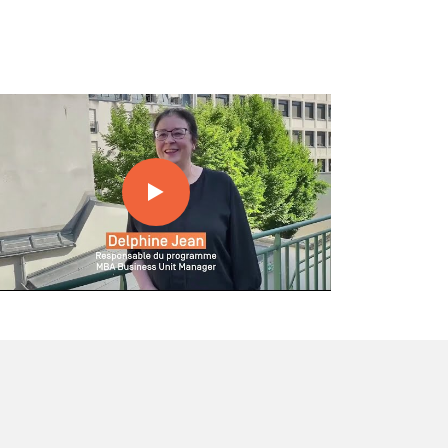
rmation "MBA Business Unit Manager",
pliquée par Delphine Jean, responsable du
rogramme