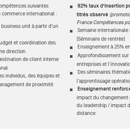
 compétences suivantes
92% taux d’insertion p
en commerce international :
titrés observé
(promotio
France Compétences pou
 business unit à partir d'un
Semaine internationale 
[Séminaire de rentrée]
budget et coordination des
Enseignement à 25% en
ne direction
Approfondissement sur 
estination de client interne
entreprises et l’innovati
nnal
Des séminaires thémati
individus, des équipes et
l’apprentissage opérati
management de proximité
Enseignement renforc
impact du changement c
du leadership / impact 
distance