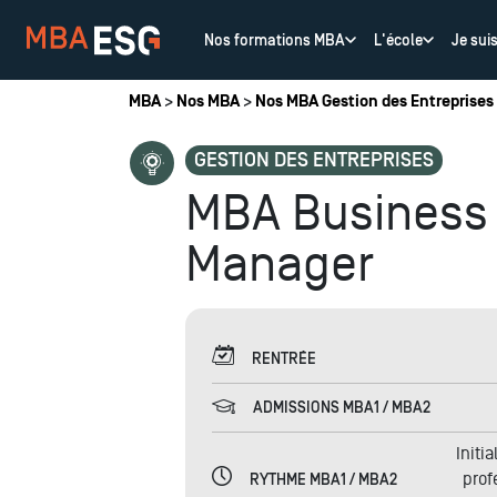
Nos formations MBA
L'école
Je sui
Vous êtes ici
MBA
>
Nos MBA
>
Nos MBA Gestion des Entreprises
GESTION DES ENTREPRISES
MBA Business 
Manager
RENTRÉE
ADMISSIONS MBA1 / MBA2
Initi
prof
RYTHME MBA1 / MBA2