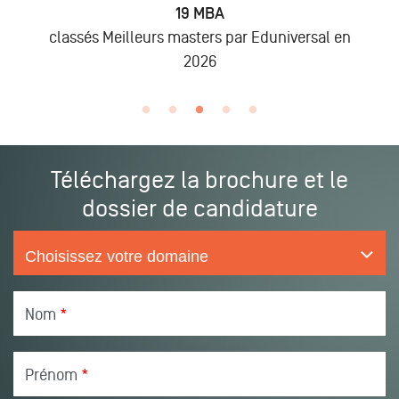
6 875
Alumni
n
lors des promo 2019 à 2025
Téléchargez la brochure et le
dossier de candidature
Nom
*
Prénom
*