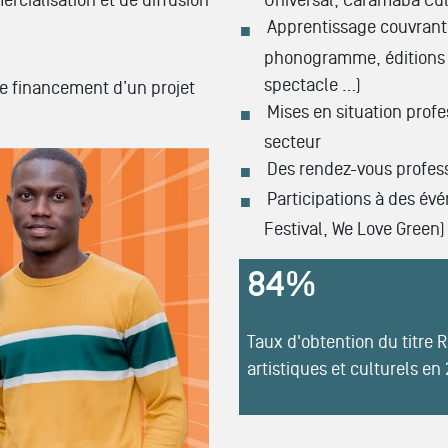
rcialisation et de diffusion
Universal, Caramaba Cul
Apprentissage couvrant 
phonogramme, éditions
spectacle …)
de financement d’un projet
Mises en situation prof
secteur
DUCTION MUSICALE
Des rendez-vous profess
Participations à des év
Festival, We Love Green)
84%
Taux d'obtention du titre R
artistiques et culturels en