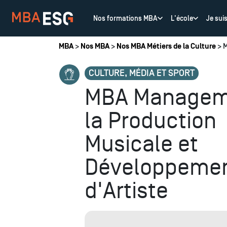
Nos formations MBA
L'école
Je sui
Vous êtes ici
MBA
>
Nos MBA
>
Nos MBA Métiers de la Culture
> M
CULTURE, MÉDIA ET SPORT
MBA Managem
la Production
Musicale et
Développeme
d'Artiste