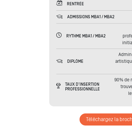
RENTRÉE
ADMISSIONS MBA1 / MBA2
prof
RYTHME MBA1 / MBA2
initi
Admini
artistiq
DIPLÔME
90% de n
TAUX D'INSERTION
trouv
PROFESSIONNELLE
l
Téléchargez la broc