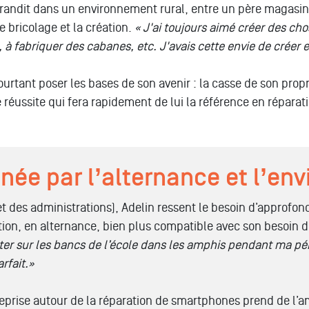
randit dans un environnement rural, entre un père magasinie
e bricolage et la
création
.
«
J
'ai toujours aimé créer
des chos
, à fabriquer des cabanes, etc. J'avais cette envie de créer
e
rtant poser les bases de son avenir : la casse de son prop
e réussite qui fera rapidement de lui
la référence en réparat
née par l’alternance et l’envi
t des administrations),
Adelin
ressent le besoin d’approfo
ion,
en alternance, bien plus compatible avec son besoin d’
ster sur les bancs de l’école dans les amphis pendant ma pé
rfait.»
reprise autour de la réparation de smartphones prend de l’