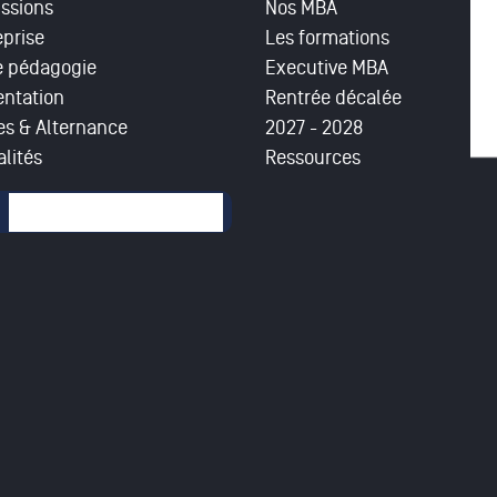
ssions
Nos MBA
eprise
Les formations
e pédagogie
Executive MBA
entation
Rentrée décalée
es & Alternance
2027 - 2028
lités
Ressources
mulaire de recherche