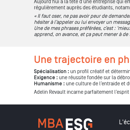
Aujourd’hui à la tête d’une entreprise qui 
régulièrement auprès des étudiants, nota
«
Il faut oser, ne pas avoir peur de demander 
hésiter à l’appeler ou lui envoyer un messag
Une de mes phrases préférées, c’est : ‘mieu
apprend, on avance, et ça peut mener à de t
Une trajectoire en p
Spécialisation :
un profil créatif et détermi
Exigence :
une réussite fondée sur la débrou
Humanisme :
une culture de l’entraide et 
Adelin
Revault incarne parfaitement l’esprit
L'éc