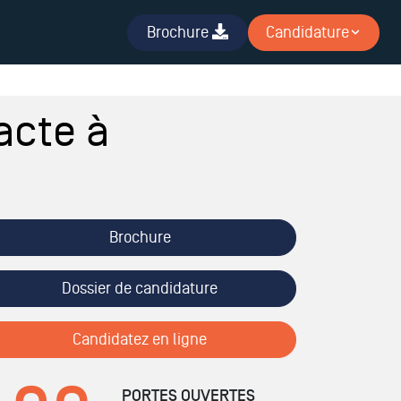
Brochure
Candidature
acte à
Brochure
Dossier de candidature
Candidatez en ligne
PORTES OUVERTES