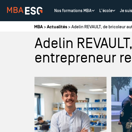
Nos formations MBA
L'école
Je sui
Vous êtes ici
MBA
>
Actualités
> Adelin REVAULT, de bricoleur au
Adelin REVAULT,
entrepreneur r