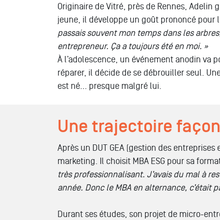
Originaire de Vitré, près de Rennes,
Adelin
g
jeune, il développe un goût prononcé pour l
passais souvent
mon temps
dans les
arbres
entrepreneur. Ça a toujours été en moi
.
»
À l’adolescence, un événement anodin va pou
réparer, il décide de se débrouiller seul. Un
est né… presque malgré lui.
Une trajectoire façon
Après un DUT GEA (gestion des entreprises e
marketing. Il choisit MBA ESG pour sa fo
rmat
très professionnalisant. J’avais du mal à re
année. Donc le MBA en alternance, c’était pa
Durant ses études, son projet de micro-ent