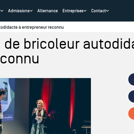
s
Admissions
Alternance
Entreprises
Contact
todidacte à entrepreneur reconnu
 de bricoleur autodid
econnu