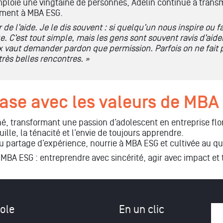
emploie une vingtaine de personnes,
Adelin
continue à transme
mment à MBA ESG.
de l’aide. Je le dis souvent : si quelqu’un nous inspire ou fa
e. C’est tout simple, mais les gens sont souvent ravis d’aid
x vaut demander pardon que permission. Parfois on ne fait 
rès belles rencontres.
»
hase avec les valeurs de MBA
né, transformant une passion d’adolescent en entreprise flo
ille, la ténacité et l’envie de toujours apprendre.
du partage d’expérience, nourrie à MBA ESG et cultivée au qu
 MBA ESG : entreprendre avec sincérité, agir avec impact et
ole
En un clic