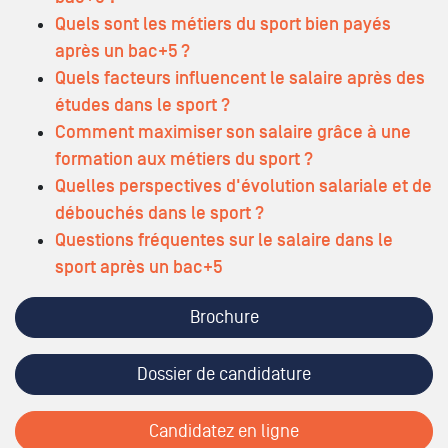
Quels sont les métiers du sport bien payés
après un bac+5 ?
Quels facteurs influencent le salaire après des
études dans le sport ?
Comment maximiser son salaire grâce à une
formation aux métiers du sport ?
Quelles perspectives d'évolution salariale et de
débouchés dans le sport ?
Questions fréquentes sur le salaire dans le
sport après un bac+5
Brochure
Dossier de candidature
Candidatez en ligne