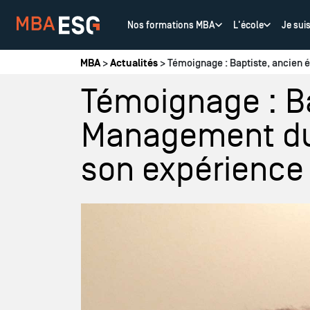
Nos formations MBA
L'école
Je sui
Vous êtes ici
MBA
>
Actualités
> Témoignage : Baptiste, ancien é
Témoignage : B
Management du 
son expérience