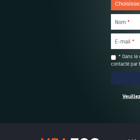
Nom
*
E-mail
*
* Dans le 
contacté par 
Veuille