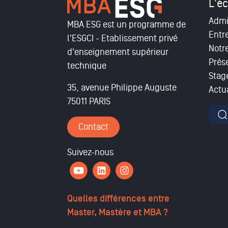
L'éc
Admi
MBA ESG est un programme de
Entr
l'ESGCI - Etablissement privé
Notr
d'enseignement supérieur
Prés
technique
Stag
35, avenue Philippe Auguste
Actua
75011 PARIS
For
Contact
Suivez-nous
Quelles différences entre
Master, Mastère et MBA ?