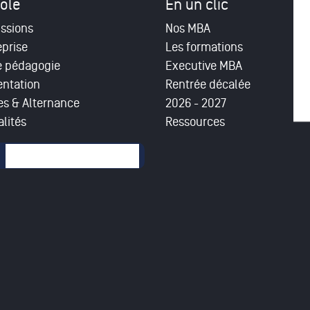
ole
En un clic
ssions
Nos MBA
eprise
Les formations
e pédagogie
Executive MBA
entation
Rentrée décalée
es & Alternance
2026 - 2027
lités
Ressources
mulaire de recherche