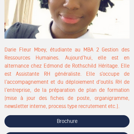
Darie Fleur Mbey, étudiante au
MBA 2 Gestion des
Ressources Humaines
. Aujourd’hui, elle est en
alternance chez Edmond de Rothschild Héritage. Elle
est Assistante RH généraliste. Elle s’occupe de
l’accompagnement et du déploiement d'outils RH de
l’entreprise, de la préparation de plan de formation
(mise à jour des fiches de poste, organigramme,
newsletter interne, process type recrutement etc.).
Brochure