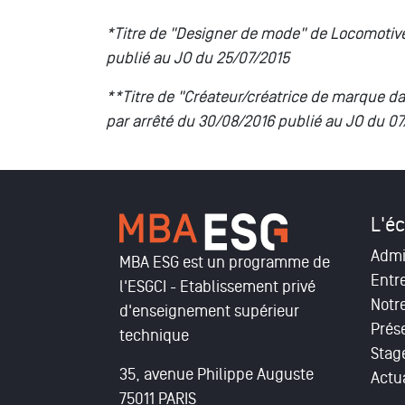
*Titre de "Designer de mode" de Locomotive -
publié au JO du 25/07/2015
**Titre de "Créateur/créatrice de marque da
par arrêté du 30/08/2016 publié au JO du 0
L'éc
Admi
MBA ESG est un programme de
Entr
l'ESGCI - Etablissement privé
Notr
d'enseignement supérieur
Prés
technique
Stag
35, avenue Philippe Auguste
Actua
75011 PARIS