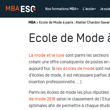
Nos formations MBA
L'école
Je sui
Vous êtes ici
MBA
> Ecole de Mode à paris : Atelier Chardon Sava
Ecole de Mode à
La mode et le luxe
sont parmi les secteurs
créant une offre conséquente de postes en c
aujourd’hui. Si
les écoles de mode
sont nom
d’écoles de mode, il est nécessaire parfois d
insertion professionnelle, …).
Parmi les écoles de mode les plus réputées 
de mode 2018
selon le classement de l’Etu
optimales afin de permettre à chaque étudia