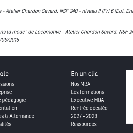
 Atelier Chardon Savard, NSF 240 - niveau II (Fr) 6 (Eu). En
ns la mode" de Locomotive - Atelier Chardon Savard, NSF 240 
7/09/2016
ole
En un clic
ssions
Nos MBA
eprise
Les formations
e pédagogie
Executive MBA
entation
Rentrée décalée
es & Alternance
2027 - 2028
lités
Ressources