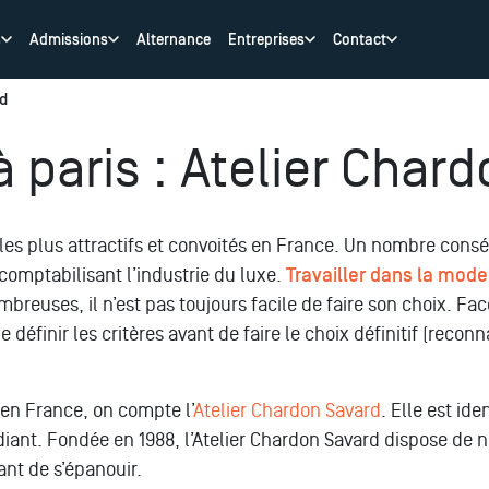
s
Admissions
Alternance
Entreprises
Contact
rd
 paris : Atelier Char
 les plus attractifs et convoités en France. Un nombre con
omptabilisant l’industrie du luxe.
Travailler dans la mode
breuses, il n’est pas toujours facile de faire son choix. Fa
e définir les critères avant de faire le choix définitif (reco
en France, on compte l’
Atelier Chardon Savard
. Elle est ide
diant. Fondée en 1988, l’Atelier Chardon Savard dispose de
nt de s’épanouir.