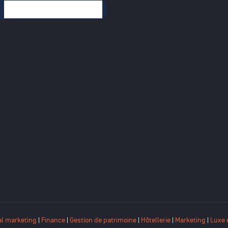
mulaire de recherche
al marketing
|
Finance
|
Gestion de patrimoine
|
Hôtellerie
|
Marketing
|
Luxe 