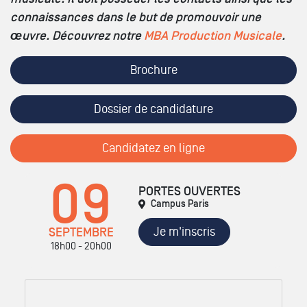
connaissances dans le but de promouvoir une
œuvre. Découvrez notre
MBA Production Musicale
.
Brochure
Dossier de candidature
Candidatez en ligne
09
PORTES OUVERTES
Campus Paris
Je m'inscris
SEPTEMBRE
18h00 - 20h00