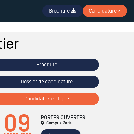
Brochure
Candidature
ier
Brochure
Dossier de candidature
Candidatez en ligne
09
PORTES OUVERTES
Campus Paris