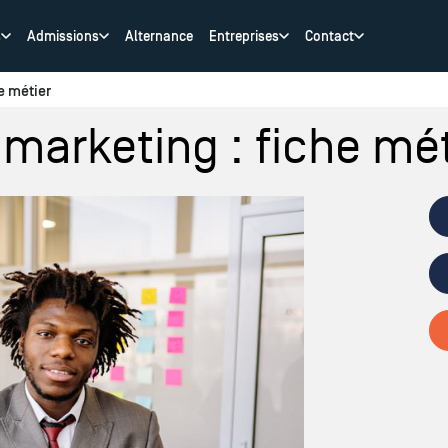
s
Admissions
Alternance
Entreprises
Contact
e métier
 marketing : fiche mét