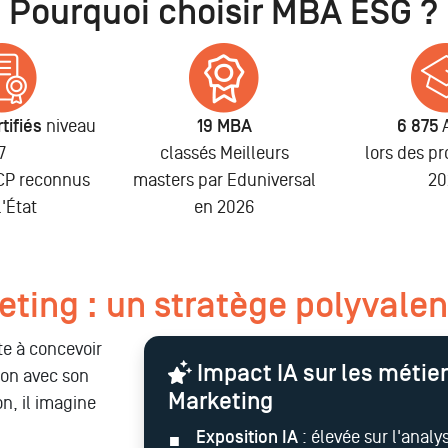
Pourquoi choisir MBA ESG ?
tifiés
niveau
19 MBA
6 875
7
classés Meilleurs
lors des p
NCP reconnus
masters par Eduniversal
20
l'État
en 2026
eting : un stratège polyvalen
te à concevoir
Impact IA sur les métier
ion avec son
Marketing
n, il imagine
Exposition IA
: élevée sur l'analys