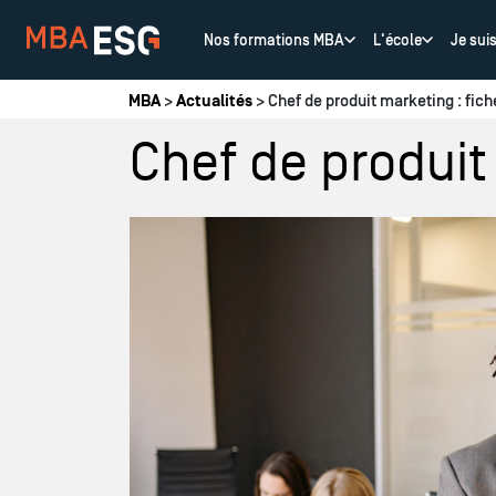
Nos formations MBA
L'école
Je sui
Vous êtes ici
MBA
>
Actualités
> Chef de produit marketing : fich
Chef de produit