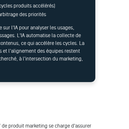
ycles produits accélérés)
arbitrage des priorités
 sur l'IA pour analyser les usages,
ssages. L'IA automatise la collecte de
ontenus, ce qui accélère les cycles. La
tés et l'alignement des équipes restent
herché, à l'intersection du marketing,
f de produit marketing se charge d'assurer