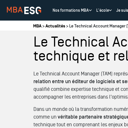
Nos formations MBA
L'école
Je sui
Vous êtes ici
MBA
>
Actualités
> Le Technical Account Manager (T
Le Technical Ac
technique et re
Le Technical Account Manager (TAM) repré
relation entre un éditeur de logiciels et se
qualifié combine expertise technique et co
accompagner les entreprises dans l'optimis
Dans un monde où la transformation numéri
comme un
véritable partenaire stratégiqu
technique tout en comprenant les enjeux bu