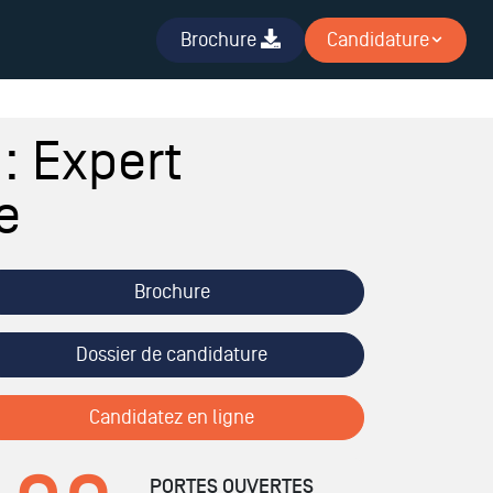
Brochure
Candidature
: Expert
e
Brochure
Dossier de candidature
Candidatez en ligne
PORTES OUVERTES