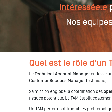
Intéressée.e
p
Nos équipes
Quel est le rôle d'un
Le
Technical Account Manager
endosse une
Customer Success Manager
technique, il 
Sa mission englobe la coordination des
opé
risques potentiels. Le TAM établit également
Un TAM performant traduit les problématique