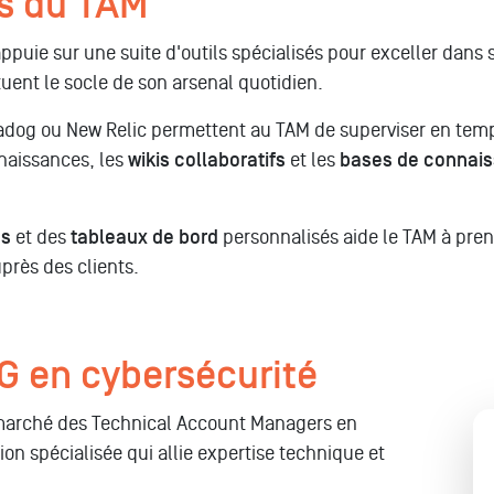
ls du TAM
uie sur une suite d'outils spécialisés pour exceller dans 
ent le socle de son arsenal quotidien.
adog ou New Relic permettent au TAM de superviser en tem
naissances, les
wikis collaboratifs
et les
bases de connai
es
et des
tableaux de bord
personnalisés aide le TAM à pren
près des clients.
G en cybersécurité
arché des Technical Account Managers en
n spécialisée qui allie expertise technique et