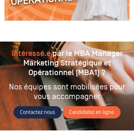
Intéressé.e
par le MBA Manager
Marketing Stratégique et
Opérationnel (MBA1) ?
Nos équipes sont mobilisées pour
vous accompagner
Contactez nous
Candidatez en ligne