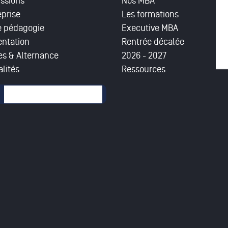
ssions
Nos MBA
eprise
Les formations
e pédagogie
Executive MBA
entation
Rentrée décalée
es & Alternance
2026 - 2027
lités
Ressources
mulaire de recherche