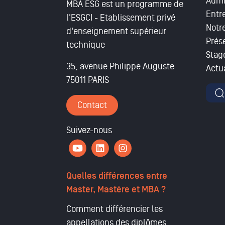
Admi
MBA ESG est un programme de
Entr
l'ESGCI - Etablissement privé
Notr
d'enseignement supérieur
Prés
technique
Stag
35, avenue Philippe Auguste
Actua
75011 PARIS
For
Contact
Suivez-nous
Quelles différences entre
Master, Mastère et MBA ?
Comment différencier les
appellations des diplômes