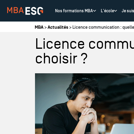
Nos formations MBA
L'école
Je sui
Vous êtes ici
MBA
>
Actualités
> Licence communication : quelle 
Licence commun
choisir ?