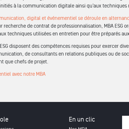
nitiés à la communication digitale ainsi qu’aux techniques 
unication, digital et événementiel se déroule en alternan
ur recherche de contrat de professionnalisation, MBA ESG org
 aux techniques utilisées en entretien pour être préparés a
A ESG disposent des compétences requises pour exercer diver
ication, de consultants en relations publiques ou de soci
nt que chefs de projet.
entiel avec notre MBA
ole
En un clic