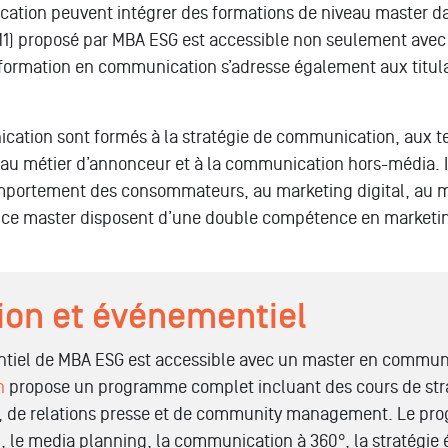
cation
peuvent intégrer des formations de niveau master d
1) proposé par MBA ESG est accessible non seulement avec 
formation en communication s’adresse également aux titul
ation sont formés à la stratégie de communication, aux te
au métier d’annonceur et à la communication hors-média. Il
mportement des consommateurs, au marketing digital, au mar
sant ce master disposent d’une double compétence en marke
on et événementiel
ntiel de MBA ESG
est accessible avec un
master en commun
n
propose un programme complet incluant des cours de str
es, de relations presse et de community management. Le 
, le media planning, la
communication à 360°
, la stratégie