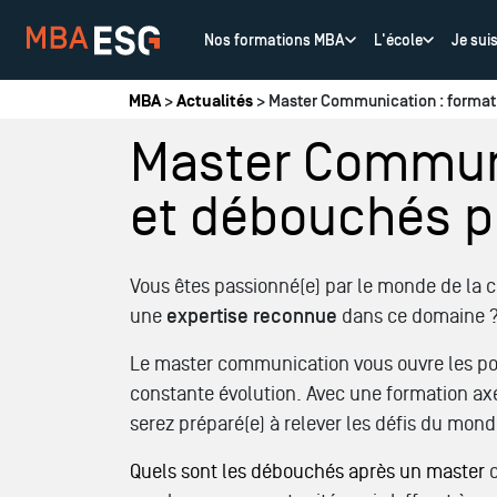
Nos formations MBA
L'école
Je sui
Vous êtes ici
MBA
>
Actualités
> Master Communication : formati
Master Communic
et débouchés p
Vous êtes passionné(e) par le monde de la
une
expertise reconnue
dans ce domaine 
Le master communication vous ouvre les po
constante évolution. Avec une formation axée
serez préparé(e) à relever les défis du mon
Quels sont les débouchés après un master
c