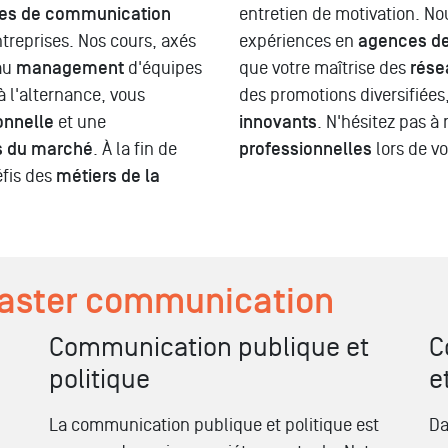
ies de communication
entretien de motivation. No
treprises. Nos cours, axés
expériences en
agences d
 au
management
d'équipes
que votre maîtrise des
rése
à l'alternance, vous
des promotions diversifiées,
onnelle
et une
innovants
. N'hésitez pas à
s du marché
. À la fin de
professionnelles
lors de v
éfis des
métiers de la
master communication
Communication publique et
C
politique
e
La communication publique et politique est
Da