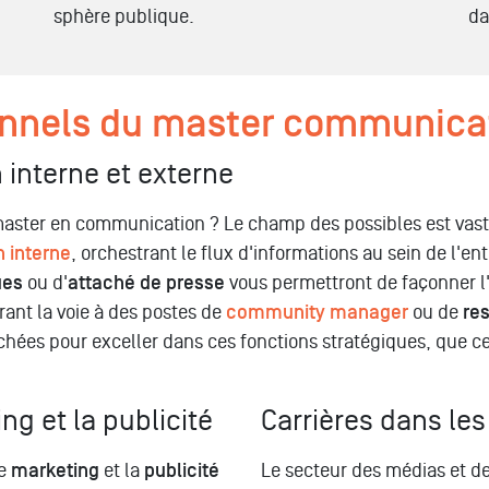
sphère publique.
da
onnels du master communica
 interne et externe
n master en communication ? Le champ des possibles est vas
 interne
, orchestrant le flux d'informations au sein de l'e
ues
ou d'
attaché de presse
vous permettront de façonner l
rant la voie à des postes de
community manager
ou de
re
ées pour exceller dans ces fonctions stratégiques, que ce 
ng et la publicité
Carrières dans le
le
marketing
et la
publicité
Le secteur des médias et de