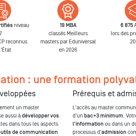
tifiés
niveau
19 MBA
6 875
7
classés Meilleurs
lors des p
NCP reconnus
masters par Eduniversal
20
l'État
en 2026
tion : une formation polyva
éveloppées
Prérequis et admi
tement un master
L'accès au master communic
se aussi à
développer vos
d'un
bac+3 minimum
. Vot
les dans tous les aspects
l'information
ou dans un do
outils de communication
processus d'
admission
comp