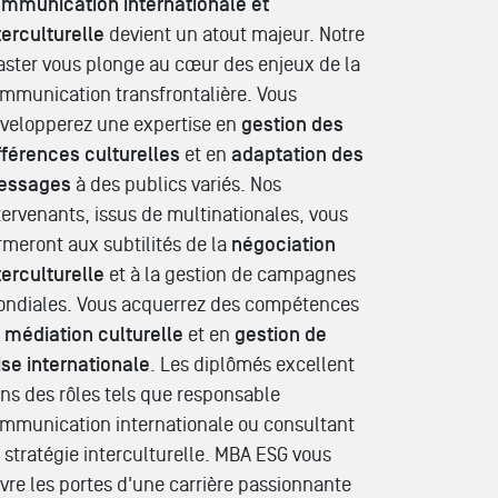
mmunication internationale et
terculturelle
devient un atout majeur. Notre
ster vous plonge au cœur des enjeux de la
mmunication transfrontalière. Vous
velopperez une expertise en
gestion des
fférences culturelles
et en
adaptation des
essages
à des publics variés. Nos
tervenants, issus de multinationales, vous
rmeront aux subtilités de la
négociation
terculturelle
et à la gestion de campagnes
ndiales. Vous acquerrez des compétences
n
médiation culturelle
et en
gestion de
ise internationale
. Les diplômés excellent
ns des rôles tels que responsable
mmunication internationale ou consultant
 stratégie interculturelle. MBA ESG vous
vre les portes d'une carrière passionnante