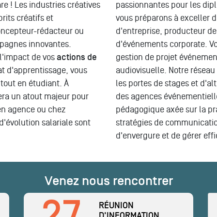
 ! Les industries créatives
passionnantes pour les di
its créatifs et
vous préparons à exceller d
oncepteur-rédacteur ou
d'entreprise, producteur d
ampagnes innovantes.
d'événements corporate. V
l'impact de vos
actions de
gestion de projet événement
at d'apprentissage, vous
audiovisuelle. Notre réseau
tout en étudiant. À
les portes de stages et d'
era un atout majeur pour
des agences événementielle
 en agence ou chez
pédagogique axée sur la pr
d'évolution salariale sont
stratégies de communicati
d'envergure et de gérer eff
Venez nous rencontrer
27
RÉUNION
D'INFORMATION