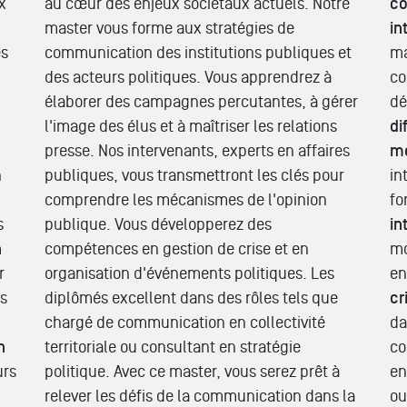
x
au cœur des enjeux sociétaux actuels. Notre
co
master vous forme aux stratégies de
in
es
communication des institutions publiques et
ma
des acteurs politiques. Vous apprendrez à
co
élaborer des campagnes percutantes, à gérer
dé
l'image des élus et à maîtriser les relations
di
presse. Nos intervenants, experts en affaires
m
n
publiques, vous transmettront les clés pour
in
comprendre les mécanismes de l'opinion
fo
s
publique. Vous développerez des
in
n
compétences en gestion de crise et en
mo
r
organisation d'événements politiques. Les
e
us
diplômés excellent dans des rôles tels que
cr
chargé de communication en collectivité
da
n
territoriale ou consultant en stratégie
co
urs
politique. Avec ce master, vous serez prêt à
en
relever les défis de la communication dans la
ou