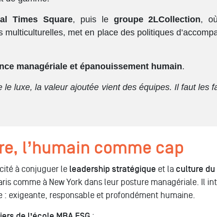
tal Times Square
, puis le
groupe 2LCollection
, o
es multiculturelles, met en place des politiques d’acc
mance managériale et épanouissement humain
.
le luxe, la valeur ajoutée vient des équipes. Il faut les f
re, l’humain comme cap
acité à conjuguer le
leadership stratégique
et la
culture du
ris comme à New York dans leur posture managériale. Il int
xe : exigeante, responsable et profondément humaine.
iliers de l’école MBA ESG
: