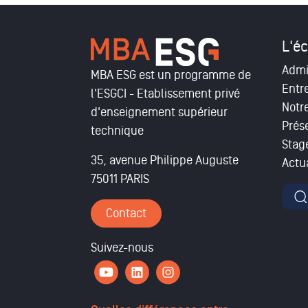
L'éc
Admi
MBA ESG est un programme de
Entr
l'ESGCI - Etablissement privé
Notr
d'enseignement supérieur
Prés
technique
Stag
35, avenue Philippe Auguste
Actua
75011 PARIS
For
Contact
Suivez-nous