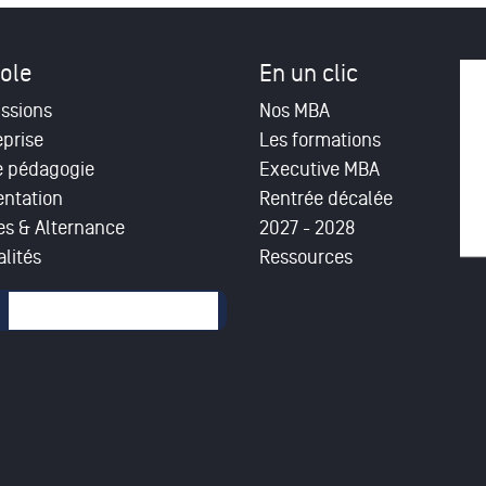
ole
En un clic
ssions
Nos MBA
eprise
Les formations
e pédagogie
Executive MBA
entation
Rentrée décalée
es & Alternance
2027 - 2028
lités
Ressources
mulaire de recherche