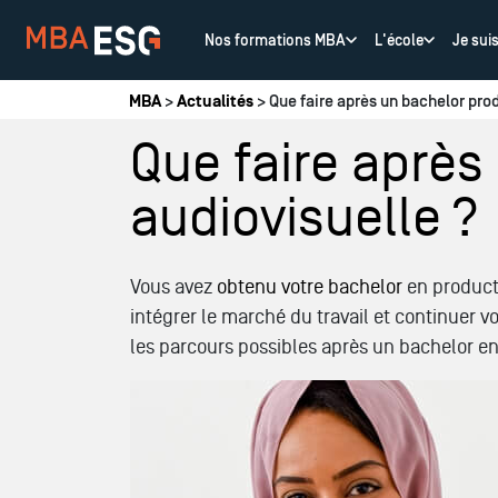
Nos formations MBA
L'école
Je sui
Vous êtes ici
MBA
>
Actualités
> Que faire après un bachelor prod
Que faire après
audiovisuelle ?
Vous avez
obtenu votre bachelor
en producti
intégrer le marché du travail et continuer v
les parcours possibles après un bachelor en