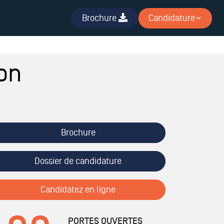
Brochure
Candidature
on
Brochure
Dossier de candidature
Candidatez en ligne
PORTES OUVERTES