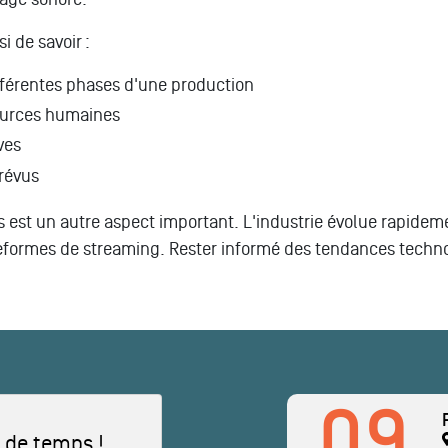
i de savoir :
ifférentes phases d'une production
sources humaines
ves
révus
est un autre aspect important. L'industrie évolue rapidemen
eformes de streaming. Rester informé des tendances techn
09
 de temps !