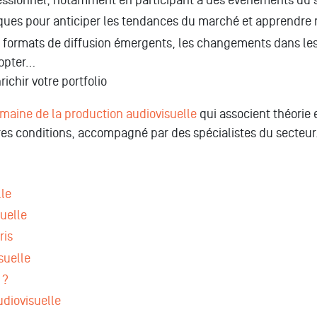
fessionnel, notamment en participant à des événements du 
iques pour anticiper les tendances du marché et apprendre
formats de diffusion émergents, les changements dans les 
dopter…
ichir votre portfolio
maine de la production audiovisuelle
qui associent théorie 
ures conditions, accompagné par des spécialistes du secteur
lle
uelle
ris
suelle
 ?
udiovisuelle