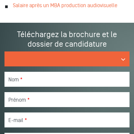
Salaire après un MBA production audiovisuelle
Téléchargez la brochure et le
dossier de candidature
Nom
*
Prénom
*
E-mail
*