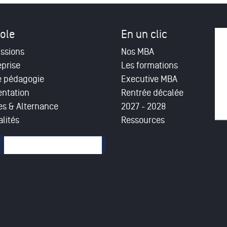
ole
En un clic
ssions
Nos MBA
eprise
Les formations
e pédagogie
Executive MBA
entation
Rentrée décalée
es & Alternance
2027 - 2028
lités
Ressources
mulaire de recherche