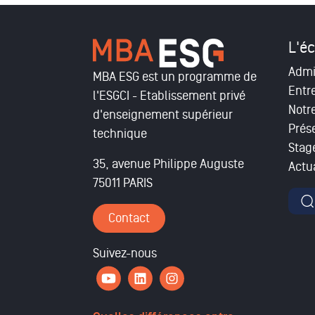
L'éc
Admi
MBA ESG est un programme de
Entr
l'ESGCI - Etablissement privé
Notr
d'enseignement supérieur
Prés
technique
Stag
35, avenue Philippe Auguste
Actua
75011 PARIS
For
Contact
Suivez-nous