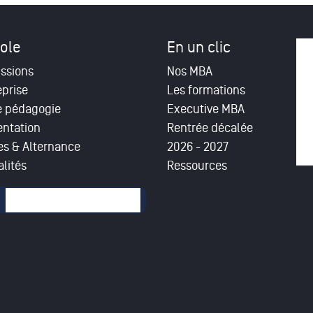
ole
En un clic
ssions
Nos MBA
eprise
Les formations
e pédagogie
Executive MBA
entation
Rentrée décalée
es & Alternance
2026 - 2027
lités
Ressources
mulaire de recherche