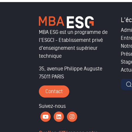
L'éc
Admi
MBA ESG est un programme de
Entr
l'ESGCI - Etablissement privé
Notr
d'enseignement supérieur
Prés
technique
Stag
35, avenue Philippe Auguste
Actua
75011 PARIS
For
Contact
Suivez-nous