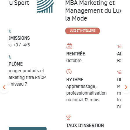
MBA Marketing et
Management du Luxe et de
la Mode
LUXE ET HÔTELLERIE
RENTRÉE
ADMISSIONS
Octobre
Bac +3 /+4/5
RYTHME
DIPLÔME
Apprentissage,
Manager en
professionnalisation
marketing du
ou initial 12 mois
luxe
titre RNCP de
niveau 7
TAUX D'INSERTION