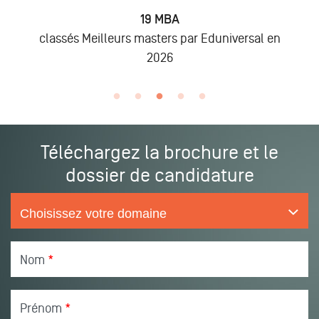
 MBA
6 875
Alumni
ters par Eduniversal en
lors des promo 2019 
026
Téléchargez la brochure et le
dossier de candidature
Nom
*
Prénom
*