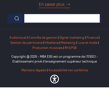
En savoir plus
Formulaire de recherche
Audiovisuel
|
Contrôle de gestion
|
Digital marketing
|
Finance
|
Gestion de patrimoine
|
Hôtellerie
|
Marketing
|
Luxe et mode
|
Production musicale
|
RH
|
PSB
Copyright @ 2026 - MBA ESG est un programme de l'ESGCI -
Etablissement privé d'enseignement supérieur technique
Mentions légales
|
Accessibilité non conforme