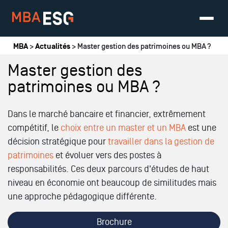
Vous êtes ici
MBA
>
Actualités
> Master gestion des patrimoines ou MBA ?
Master gestion des
patrimoines ou MBA ?
Dans le marché bancaire et financier, extrêmement
compétitif, le
choix entre un master et un MBA
est une
décision stratégique pour
travailler dans la gestion de
patrimoines
et évoluer vers des postes à
responsabilités. Ces deux parcours d'études de haut
niveau en économie ont beaucoup de similitudes mais
une approche pédagogique différente.
Brochure